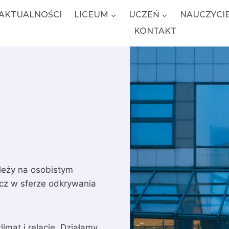
AKTUALNOŚCI
LICEUM
UCZEŃ
NAUCZYCI
KONTAKT
ależy na osobistym
ecz w sferze odkrywania
imat i relacje. Działamy