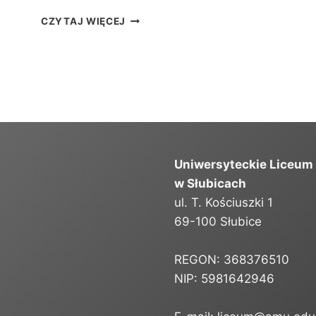
L
CZYTAJ WIĘCEJ
I
S
T
A
K
A
N
D
Y
Uniwersyteckie Liceum
D
A
w Słubicach
T
ul. T. Kościuszki 1
Ó
69-100 Słubice
W
P
R
REGON: 368376510
Z
NIP: 5981642946
Y
J
Ę