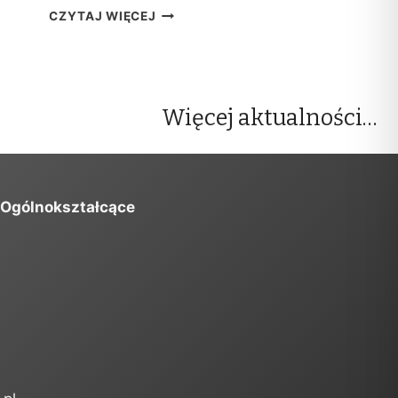
W
CZYTAJ WIĘCEJ
Y
N
I
K
I
Więcej aktualności…
R
E
K
R
U
 Ogólnokształcące
T
A
C
J
I