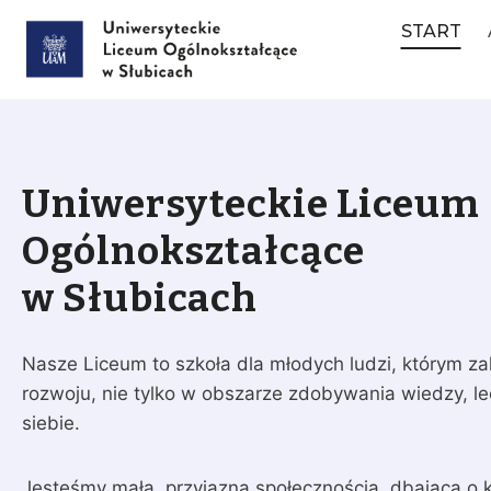
Przejdź
START
do
treści
Uniwersyteckie Liceum
Ogólnokształcące
w Słubicach
Nasze Liceum to szkoła dla młodych ludzi, którym z
rozwoju, nie tylko w obszarze zdobywania wiedzy, l
siebie.
Jesteśmy małą, przyjazną społecznością, dbającą o kl