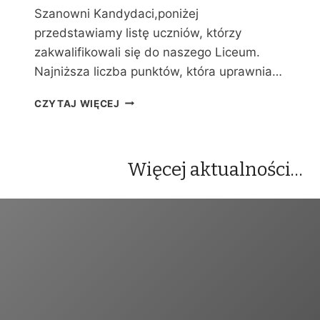
Y
Szanowni Kandydaci,poniżej
C
przedstawiamy listę uczniów, którzy
H
zakwalifikowali się do naszego Liceum.
Najniższa liczba punktów, która uprawnia…
W
CZYTAJ WIĘCEJ
Y
N
I
K
Więcej aktualności…
I
R
E
K
R
U
T
A
C
J