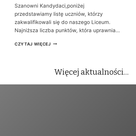
Y
Szanowni Kandydaci,poniżej
C
przedstawiamy listę uczniów, którzy
H
zakwalifikowali się do naszego Liceum.
Najniższa liczba punktów, która uprawnia…
W
CZYTAJ WIĘCEJ
Y
N
I
K
Więcej aktualności…
I
R
E
K
R
U
T
A
C
J