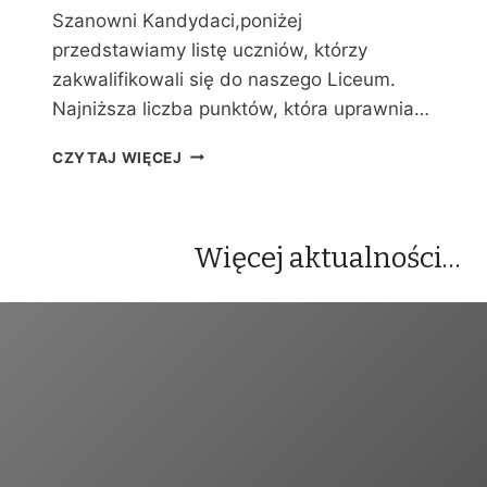
Y
Szanowni Kandydaci,poniżej
C
przedstawiamy listę uczniów, którzy
H
zakwalifikowali się do naszego Liceum.
Najniższa liczba punktów, która uprawnia…
W
CZYTAJ WIĘCEJ
Y
N
I
K
Więcej aktualności…
I
R
E
K
R
U
T
A
C
J