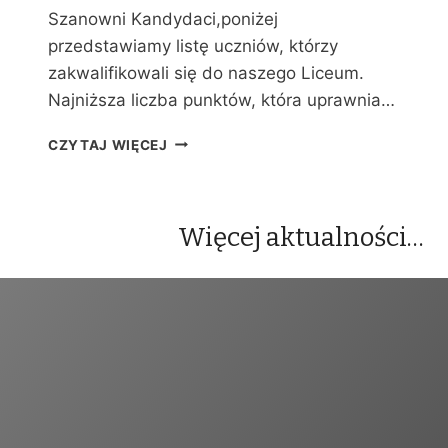
Y
Szanowni Kandydaci,poniżej
C
przedstawiamy listę uczniów, którzy
H
zakwalifikowali się do naszego Liceum.
Najniższa liczba punktów, która uprawnia…
W
CZYTAJ WIĘCEJ
Y
N
I
K
Więcej aktualności…
I
R
E
K
R
U
T
A
C
J