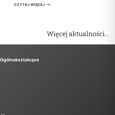
W
CZYTAJ WIĘCEJ
Y
N
I
K
I
Więcej aktualności…
R
E
K
R
U
 Ogólnokształcące
T
A
C
J
I