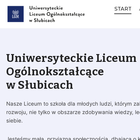
Przejdź
START
do
treści
Uniwersyteckie Liceum
Ogólnokształcące
w Słubicach
Nasze Liceum to szkoła dla młodych ludzi, którym z
rozwoju, nie tylko w obszarze zdobywania wiedzy, l
siebie.
Jesteśmy małą, przyjazną społecznością, dbającą o kl