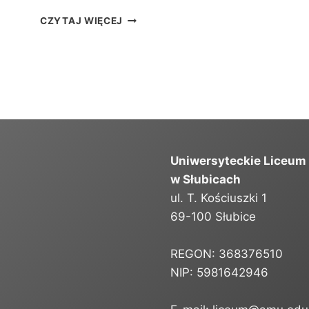
L
CZYTAJ WIĘCEJ
I
S
T
A
K
A
N
D
Y
Uniwersyteckie Liceum
D
A
w Słubicach
T
ul. T. Kościuszki 1
Ó
69-100 Słubice
W
P
R
REGON: 368376510
Z
NIP: 5981642946
Y
J
Ę