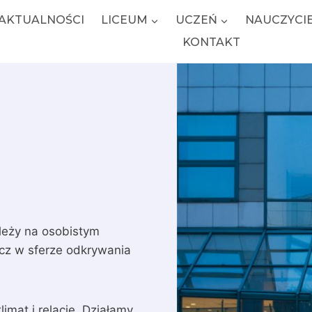
AKTUALNOŚCI
LICEUM
UCZEŃ
NAUCZYCI
KONTAKT
ależy na osobistym
ecz w sferze odkrywania
imat i relacje. Działamy