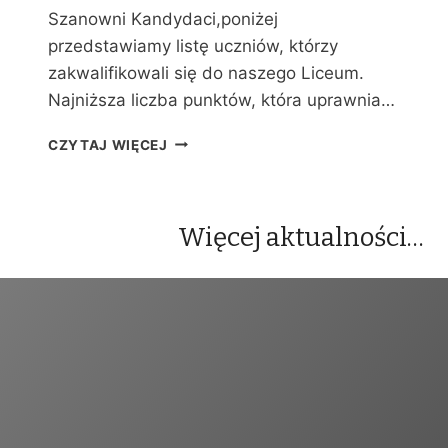
Y
Szanowni Kandydaci,poniżej
C
przedstawiamy listę uczniów, którzy
H
zakwalifikowali się do naszego Liceum.
Najniższa liczba punktów, która uprawnia…
W
CZYTAJ WIĘCEJ
Y
N
I
K
Więcej aktualności…
I
R
E
K
R
U
T
A
C
J