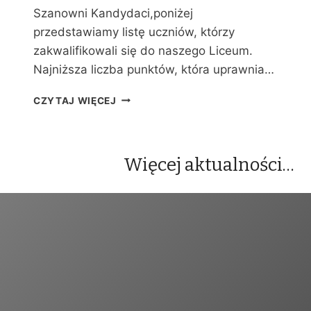
Y
Szanowni Kandydaci,poniżej
C
przedstawiamy listę uczniów, którzy
H
zakwalifikowali się do naszego Liceum.
Najniższa liczba punktów, która uprawnia…
W
CZYTAJ WIĘCEJ
Y
N
I
K
Więcej aktualności…
I
R
E
K
R
U
T
A
C
J