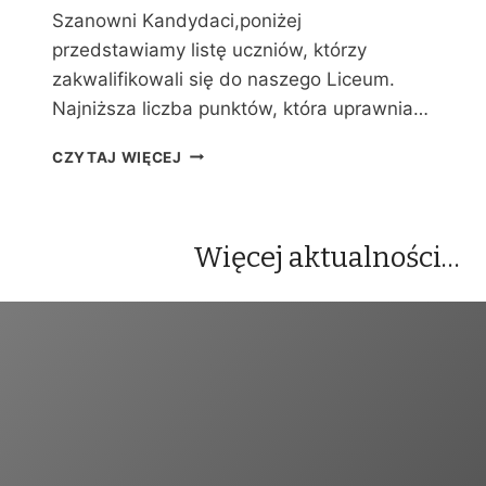
Y
Szanowni Kandydaci,poniżej
C
przedstawiamy listę uczniów, którzy
H
zakwalifikowali się do naszego Liceum.
Najniższa liczba punktów, która uprawnia…
W
CZYTAJ WIĘCEJ
Y
N
I
K
Więcej aktualności…
I
R
E
K
R
U
T
A
C
J