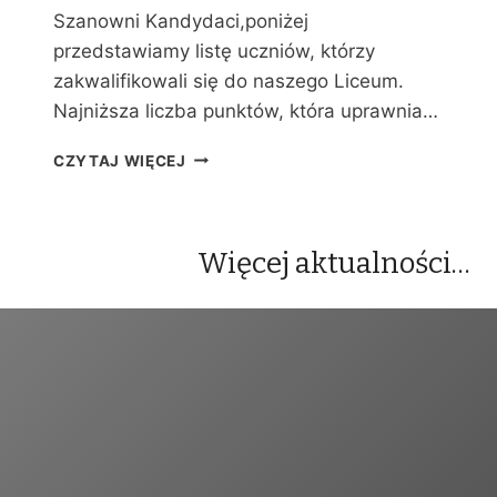
Y
Szanowni Kandydaci,poniżej
C
przedstawiamy listę uczniów, którzy
H
zakwalifikowali się do naszego Liceum.
Najniższa liczba punktów, która uprawnia…
W
CZYTAJ WIĘCEJ
Y
N
I
K
Więcej aktualności…
I
R
E
K
R
U
T
A
C
J