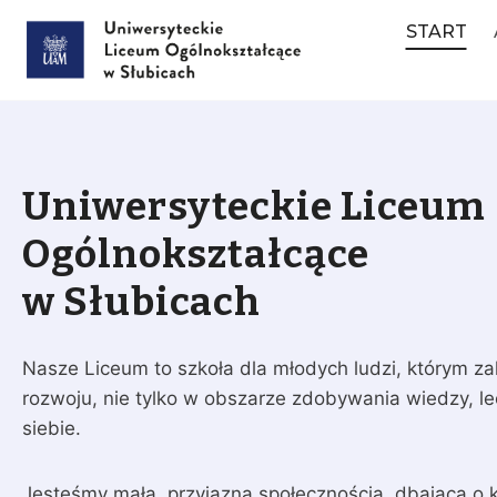
Przejdź
START
do
treści
Uniwersyteckie Liceum
Ogólnokształcące
w Słubicach
Nasze Liceum to szkoła dla młodych ludzi, którym z
rozwoju, nie tylko w obszarze zdobywania wiedzy, l
siebie.
Jesteśmy małą, przyjazną społecznością, dbającą o kl