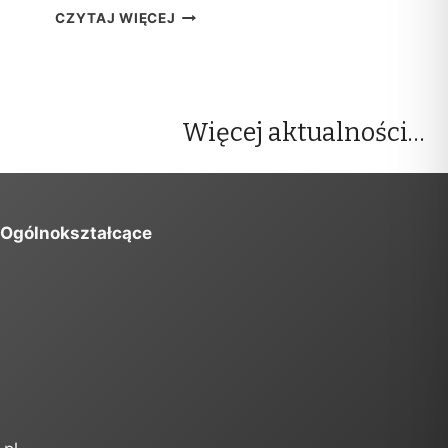
W
CZYTAJ WIĘCEJ
Y
N
I
K
I
Więcej aktualności…
R
E
K
R
U
 Ogólnokształcące
T
A
C
J
I