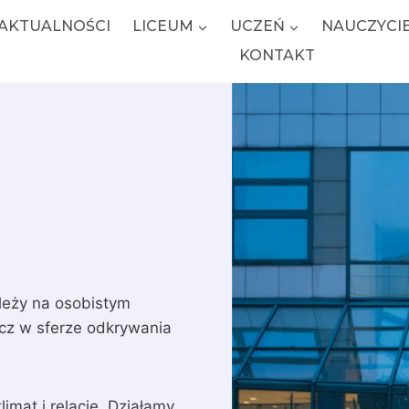
AKTUALNOŚCI
LICEUM
UCZEŃ
NAUCZYCI
KONTAKT
ależy na osobistym
ecz w sferze odkrywania
imat i relacje. Działamy