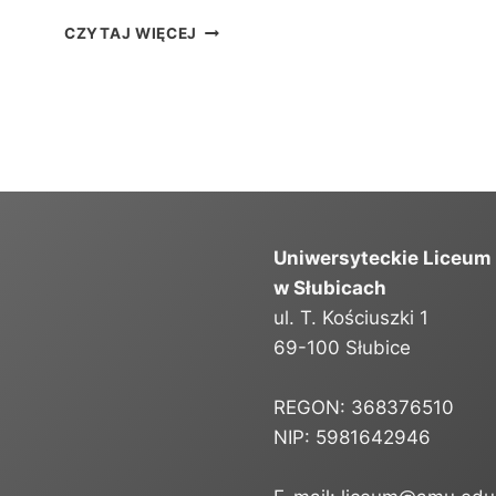
L
CZYTAJ WIĘCEJ
I
S
T
A
K
A
N
D
Y
Uniwersyteckie Liceum
D
A
w Słubicach
T
ul. T. Kościuszki 1
Ó
69-100 Słubice
W
P
R
REGON: 368376510
Z
NIP: 5981642946
Y
J
Ę