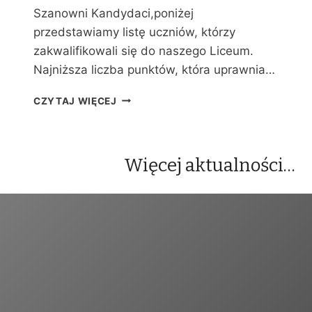
Y
Szanowni Kandydaci,poniżej
C
przedstawiamy listę uczniów, którzy
H
zakwalifikowali się do naszego Liceum.
Najniższa liczba punktów, która uprawnia…
W
CZYTAJ WIĘCEJ
Y
N
I
K
Więcej aktualności…
I
R
E
K
R
U
T
A
C
J