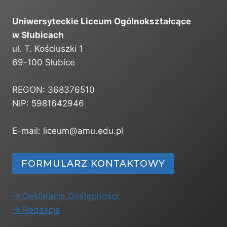
Uniwersyteckie Liceum Ogólnokształcące
w Słubicach
ul. T. Kościuszki 1
69-100 Słubice
REGON: 368376510
NIP: 5981642946
E-mail: liceum@amu.edu.pl
FORMULARZ KONTAKTOWY
-> Deklaracja Dostępności
-> Redakcja