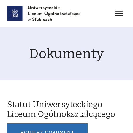
Przejdź
do
treści
Dokumenty
Statut Uniwersyteckiego
Liceum Ogólnokształcącego
POBIERZ DOKUMENT