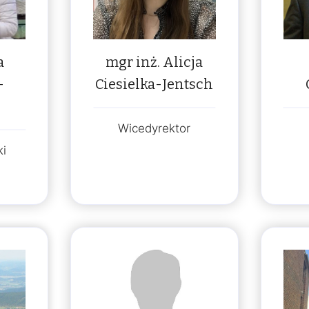
a
mgr inż. Alicja
-
Ciesielka-Jentsch
Wicedyrektor
ki