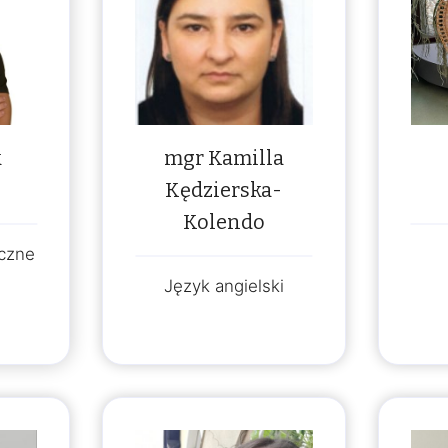
k
mgr Kamilla
Kędzierska-
Kolendo
czne
Język angielski