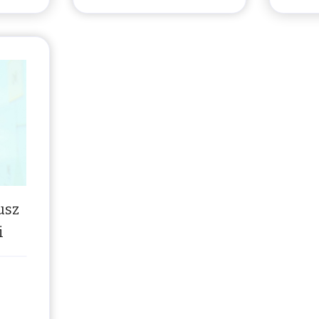
usz
i