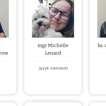
mgr Michelle
ks.
trow
Lenard
Język niemiecki