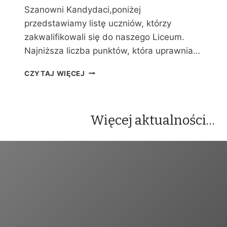
Y
Szanowni Kandydaci,poniżej
C
przedstawiamy listę uczniów, którzy
H
zakwalifikowali się do naszego Liceum.
Najniższa liczba punktów, która uprawnia…
W
CZYTAJ WIĘCEJ
Y
N
I
K
Więcej aktualności…
I
R
E
K
R
U
T
A
C
J