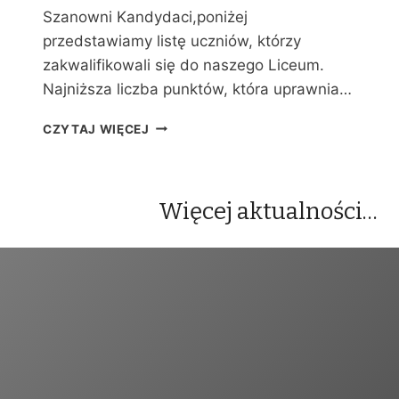
Y
Szanowni Kandydaci,poniżej
C
przedstawiamy listę uczniów, którzy
H
zakwalifikowali się do naszego Liceum.
Najniższa liczba punktów, która uprawnia…
W
CZYTAJ WIĘCEJ
Y
N
I
K
Więcej aktualności…
I
R
E
K
R
U
T
A
C
J