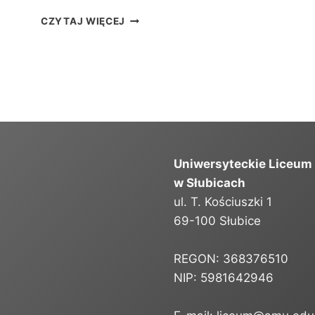
L
CZYTAJ WIĘCEJ
I
S
T
A
K
A
N
D
Y
Uniwersyteckie Liceum
D
A
w Słubicach
T
ul. T. Kościuszki 1
Ó
69-100 Słubice
W
P
R
REGON: 368376510
Z
NIP: 5981642946
Y
J
Ę