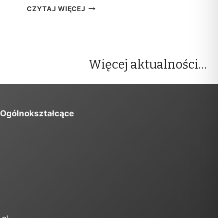
W
CZYTAJ WIĘCEJ
Y
N
I
K
I
Więcej aktualności…
R
E
K
R
U
 Ogólnokształcące
T
A
C
J
I