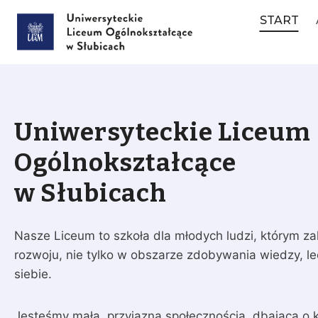
Przejdź
START
do
treści
Uniwersyteckie Liceum
Ogólnokształcące
w Słubicach
Nasze Liceum to szkoła dla młodych ludzi, którym z
rozwoju, nie tylko w obszarze zdobywania wiedzy, l
siebie.
Jesteśmy małą, przyjazną społecznością, dbającą o kl