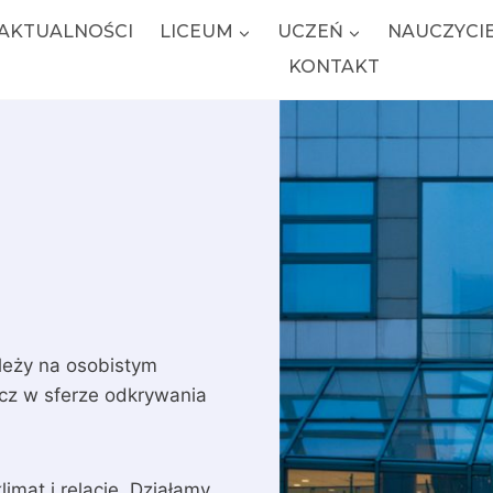
AKTUALNOŚCI
LICEUM
UCZEŃ
NAUCZYCI
KONTAKT
ależy na osobistym
ecz w sferze odkrywania
imat i relacje. Działamy